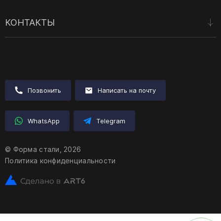
Комплексная обработка металла
Контакты
Гибка металла
КОНТАКТЫ
Токарные работы
г. Краснодар, ул. Фурманова, д. 7А
Сварочные работы
Порошковая окраска
Вальцовка листового металла
Позвонить
Написать на почту
WhatsApp
Telegram
© Форма стали, 2026
Политика конфиденциальности