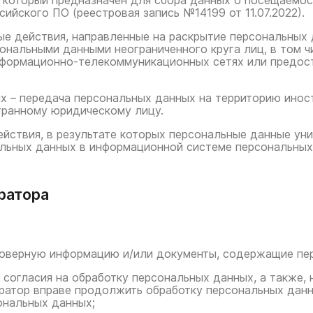
, который предназначен для сбора данных о посещаемос
ийского ПО (реестровая запись №14199 от 11.07.2022).
ые действия, направленные на раскрытие персональных
сональными данными неограниченного круга лиц, в том 
нформационно-телекоммуникационных сетях или предос
ых – передача персональных данных на территорию инос
транному юридическому лицу.
действия, в результате которых персональные данные у
льных данных в информационной системе персональных
ератора
товерную информацию и/или документы, содержащие пе
 согласия на обработку персональных данных, а также,
ратор вправе продолжить обработку персональных данн
ональных данных;