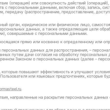
твие (операция) или совокупность действий (операций)
тв с персональными данными, включая сбор, запись, сис
ие, передачу (распространение, предоставление, доступ
льный орган, юридическое или физическое лицо, самосто
ерсональных данных, а также определяющие цели обраб
ии), совершаемые с персональными данными.
тносящаяся прямо или косвенно к определенному или о
 персональных данных для распространения, – персонал
нных путем дачи согласия на обработку персональных 
тренном Законом о персональных данных (далее – перс
, которые повышают эффективность и улучшают условия
Пользователя или языковых предпочтениях, которые буд
ormasteel.ru
.
ствия, направленные на раскрытие персональных данных