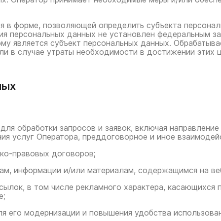
я в форме, позволяющей определить субъекта персонал
ния персональных данных не установлен федеральным за
ому является субъект персональных данных. Обрабатыв
ли в случае утраты необходимости в достижении этих 
ных
 для обработки запросов и заявок, включая направлени
ия услуг Оператора, преддоговорное и иное взаимодей
ско-правовых договоров;
ам, информации и/или материалам, содержащимся на ве
ылок, в том числе рекламного характера, касающихся п
е;
ля его модернизации и повышения удобства использован