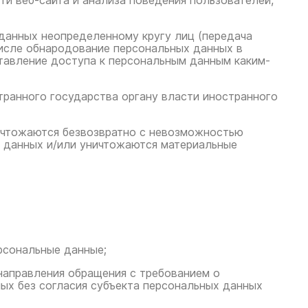
ти веб-сайта и анализа поведения пользователей,
 данных неопределенному кругу лиц (передача
числе обнародование персональных данных в
тавление доступа к персональным данным каким-
транного государства органу власти иностранного
ничтожаются безвозвратно с невозможностью
 данных и/или уничтожаются материальные
рсональные данные;
 направления обращения с требованием о
ых без согласия субъекта персональных данных