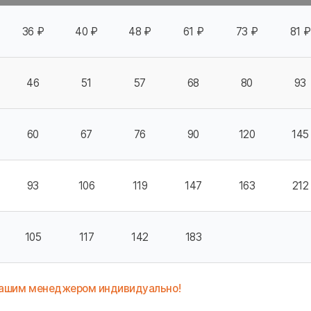
36 ₽
40 ₽
48 ₽
61 ₽
73 ₽
81 ₽
46
51
57
68
80
93
60
67
76
90
120
145
93
106
119
147
163
212
105
117
142
183
нашим менеджером индивидуально!