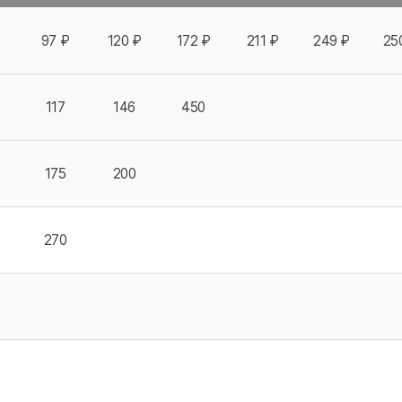
97 ₽
120 ₽
172 ₽
211 ₽
249 ₽
25
117
146
450
175
200
270