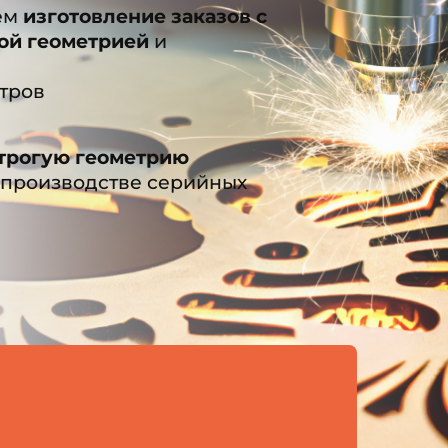
ем
изготовление заказов с
ой геометрией
и
тров
трогую геометрию
производстве серийных