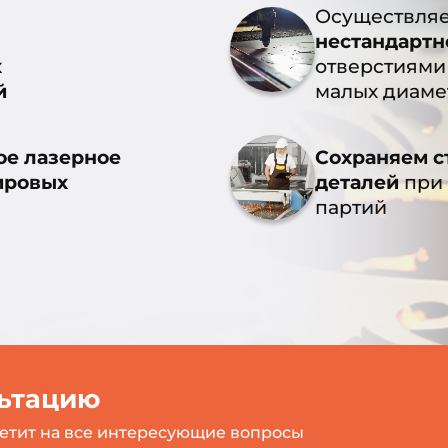
Осуществля
нестандартн
х
отверстиями
й
малых диаме
ое лазерное
Сохраняем с
ировых
деталей
при 
партий
льтацию
етит на все интересующие вопросы