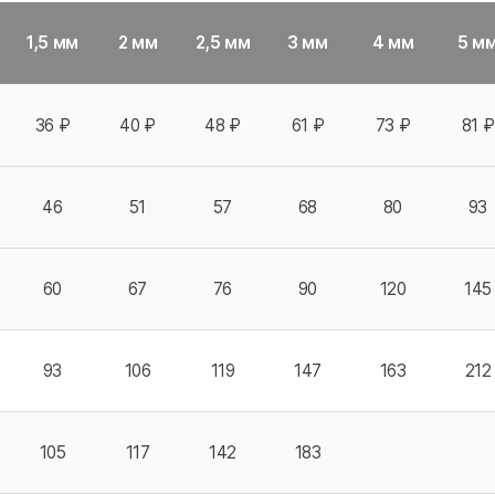
1,5 мм
2 мм
2,5 мм
3 мм
4 мм
5 м
36 ₽
40 ₽
48 ₽
61 ₽
73 ₽
81 ₽
46
51
57
68
80
93
60
67
76
90
120
145
93
106
119
147
163
212
105
117
142
183