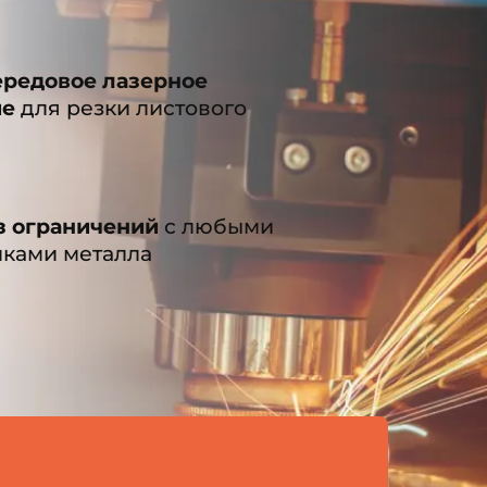
ередовое лазерное
ие
для резки листового
з ограничений
с любыми
иками металла