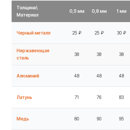
Толщина\
0,5 мм
0,8 мм
1 мм
Материал
Черный металл
25 ₽
25 ₽
30 ₽
Нержавеющая
38
38
38
сталь
Алюминий
48
48
48
Латунь
71
76
83
Медь
80
90
95