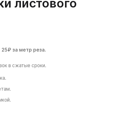
ки листового
 25₽ за метр реза.
вок в сжатые сроки.
ка.
етам.
мкой.