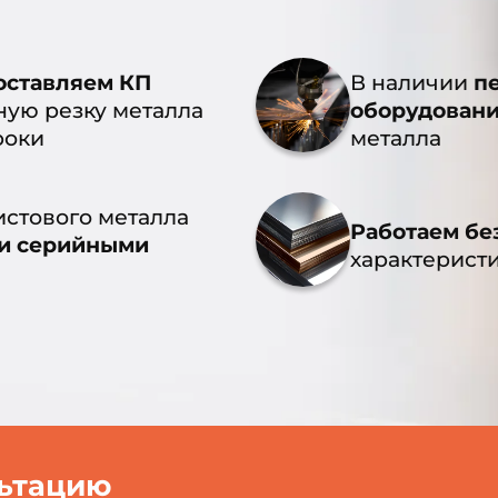
оставляем КП
В наличии
п
ную резку металла
оборудован
роки
металла
истового металла
Работаем бе
и серийными
характерист
льтацию